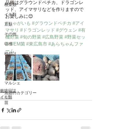
品種はグラウンドペチカ、ドラゴンレ
根菜類
ッド、アイマサリなどを作りますので
イモ類
お楽しみに😊
#じゃがいも
#グラウンドペチカ
#アイ
豆類
マサリ
#ドラゴンレッド
#グウェン
#有
その他
機野菜
#旬の野菜
#広島野菜
#野菜セッ
収穫
ト
#EM菌
#東広島市
#あらちゃんファ
ーム
植付け
料理
獣害
マルシェ
栽培日誌
無題のカテゴリー
イモ類
苗