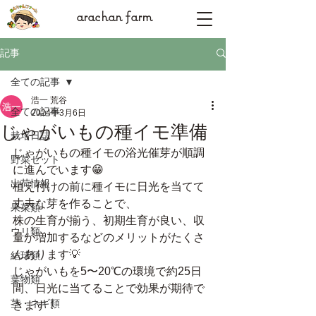
arachan farm
記事
全ての記事
浩一 荒谷
全ての記事
2024年3月6日
じゃがいもの種イモ準備
栽培日誌
じゃがいもの種イモの浴光催芽が順調
野菜セット
に進んでいます😁
出荷情報
植え付けの前に種イモに日光を当てて
丈夫な芽を作ることで、
果菜類
株の生育が揃う、初期生育が良い、収
ウリ類
量が増加するなどのメリットがたくさ
んあります💡
結球類
じゃがいもを5〜20℃の環境で約25日
葉物類
間、日光に当てることで効果が期待で
茎・ネギ類
きます！