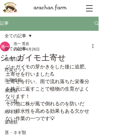
arachan farm
記事
全ての記事
浩一 荒谷
全ての記事
2022年4月26日
ジャガイモ土寄せ
栽培日誌
ジャガイモの芽かきをした後に追肥、
野菜セット
土寄せを行いました💪
出荷情報
土寄せを行い、雨で流れ落ちた栄養分
を株元に返すことで植物の生育がよく
果菜類
なります！
ウリ類
その他に株が風で倒れるのを防いだ
り、排水性を高める効果もある欠かせ
結球類
ない作業の一つです💡
葉物類
茎・ネギ類