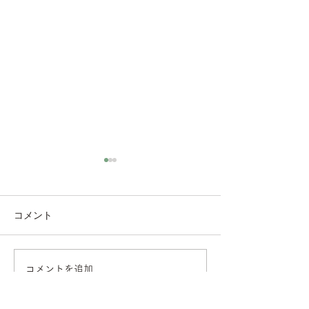
コメント
トウモロコシ収
コメントを追加…
トマトが色づき始めまし
た