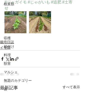
#ジャガイモ
#じゃがいも
#追肥
#土寄
根菜類
せ
イモ類
豆類
その他
収穫
栽培日誌
植付け
イモ類
料理
獣害
マルシェ
無題のカテゴリー
すべて表示
最新記事
苗