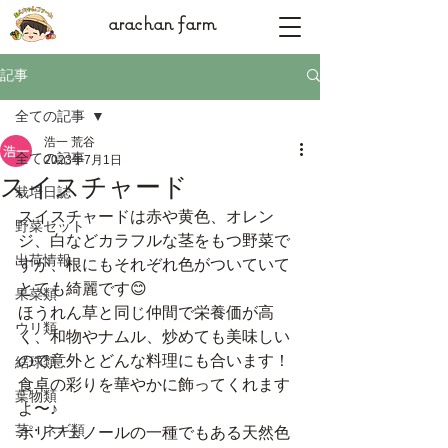
arachan farm
記事
全ての記事
浩一 荒谷
全ての記事
2023年7月1日
スイスチャード
栽培日誌
スイスチャードは赤や黄色、オレン
野菜セット
ジ、白などカラフルな茎をもつ野菜で
出荷情報
すが、根にもそれぞれ色がついていて
とても綺麗です😊
果菜類
ほうれん草と同じ仲間で栄養価が高
ウリ類
く、和物やナムル、炒めても美味しい
ので意外とどんな料理にも合います！
結球類
食卓の彩りを華やかに飾ってくれます
葉物類
よ〜♪
茎・ネギ類
ポリフェノールの一種でもある天然色