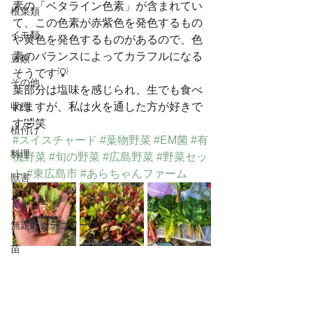
素の「ベタライン色素」が含まれてい
根菜類
て、この色素が赤紫色を発色するもの
イモ類
や黄色を発色するものがあるので、色
素のバランスによってカラフルになる
豆類
そうです💡
その他
葉部分は塩味を感じられ、生でも食べ
収穫
れますが、私は火を通した方が好きで
す🤣笑
植付け
#スイスチャード
#葉物野菜
#EM菌
#有
料理
機野菜
#旬の野菜
#広島野菜
#野菜セッ
ト
#東広島市
#あらちゃんファーム
獣害
マルシェ
無題のカテゴリー
苗