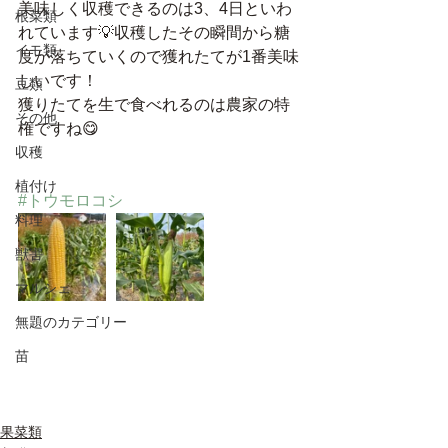
美味しく収穫できるのは3、4日といわ
根菜類
れています💡収穫したその瞬間から糖
イモ類
度が落ちていくので獲れたてが1番美味
しいです！
豆類
獲りたてを生で食べれるのは農家の特
その他
権ですね😋
収穫
植付け
#トウモロコシ
料理
獣害
マルシェ
無題のカテゴリー
苗
果菜類