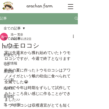
arachan farm
記事
全ての記事
浩一 荒谷
全ての記事
2021年11月2日
トウモロコシ
栽培日誌
実は先週末から獲れ始めていたトウモ
野菜セット
ロコシですが、今週で終了となります
出荷情報
🙇‍♀️
昨年の夏に作ったトウモロコシはアワ
果菜類
ノメイガという蛾の幼虫に食べられて
ウリ類
全滅でした😭
なので今年は時期をずらして試作して
結球類
みたところ良い感じに作ることができ
葉物類
ました♪♪
茎・ネギ類
トウモロコシは収穫適宜がとても短く