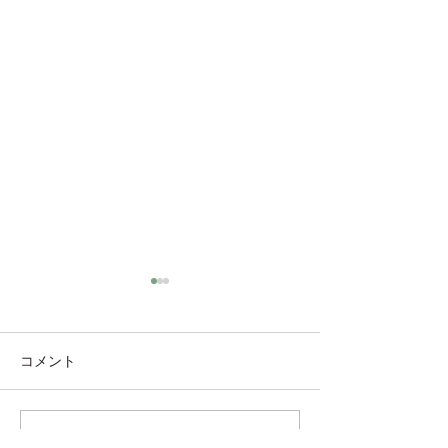
コメント
トウモロコシ収
コメントを追加…
トマトが色づき始めまし