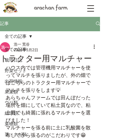
arachan farm
記事
全ての記事
浩一 荒谷
全ての記事
2024年5月2日
トラクター用マルチャー
栽培日誌
ハウス内では管理機用マルチャーを使
野菜セット
ってマルチを張りましたが、外の畑で
出荷情報
はこちらのトラクター用マルチャーで
マルチを張りをします💡
果菜類
あらちゃんファームでは田んぼだった
ウリ類
場所を畑にしていて粘土質なので、粘
土質でも綺麗に張れるマルチャーを選
結球類
びました！
葉物類
マルチャーを張る前に土に乳酸菌を散
茎・ネギ類
布してから張るのがこだわりです😁