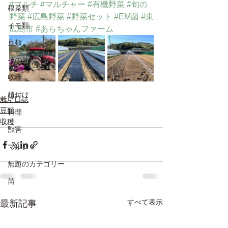
#マルチ
#マルチャー
#有機野菜
#旬の
根菜類
野菜
#広島野菜
#野菜セット
#EM菌
#東
イモ類
広島市
#あらちゃんファーム
豆類
その他
収穫
植付け
栽培日誌
豆類
料理
収穫
獣害
マルシェ
無題のカテゴリー
苗
すべて表示
最新記事