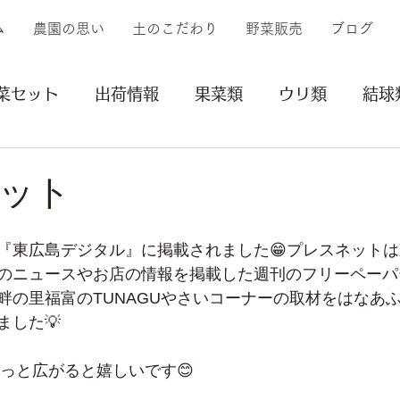
ム
農園の思い
土のこだわり
野菜販売
ブログ
菜セット
出荷情報
果菜類
ウリ類
結球
イモ類
豆類
その他
収穫
植付け
ット
リー
苗
『東広島デジタル』に掲載されました😁プレスネット
のニュースやお店の情報を掲載した週刊のフリーペーパ
畔の里福富のTUNAGUやさいコーナーの取材をはなあ
ました💡
もっと広がると嬉しいです😊