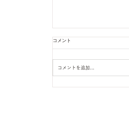
コメント
コメントを追加…
じゃがいもの浴光催芽
あらちゃんファーム
​広島県東広島市西条町下
​TEL:090-2867-3525