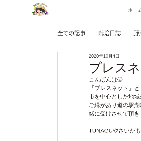
ホー
全ての記事
栽培日誌
野
2020年10月4日
茎・ネギ類
根菜類
プレスネ
こんばんは🌝
マルシェ
無題のカテゴ
『プレスネット』と
市を中心とした地域
ご縁があり道の駅湖
緒に受けさせて頂き
TUNAGUやさいが