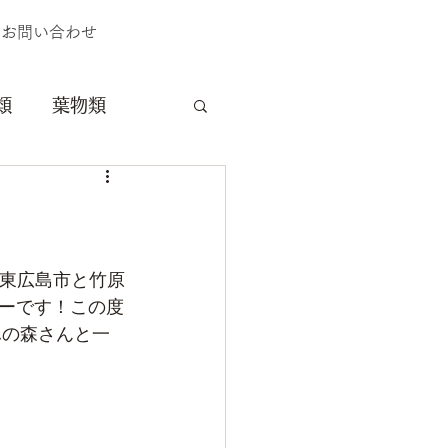
お問い合わせ
類
葉物類
料理
獣害
は東広島市と竹原
ーです！この度
ふの森さんと一