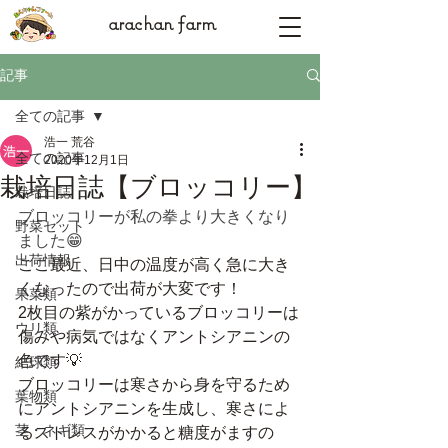
arachan farm
記事
全ての記事
浩一 荒谷
全ての記事
2020年12月1日
栽培日誌【ブロッコリー】
栽培日誌
ブロッコリーが私の拳より大きくなり
野菜セット
ました😁
出荷情報
ここ最近、日中の温度が高く急に大き
くなったので出荷が大変です！
果菜類
2枚目の紫がかっているブロッコリーは
ウリ類
傷みや病気ではなくアントシアニンの
色です💡
結球類
ブロッコリーは寒さから身を守るため
葉物類
にアントシアニンを生成し、寒さによ
茎・ネギ類
るストレスがかかると糖度がますの