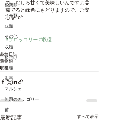
で、むしろ甘くて美味しいんですよ😊
根菜類
茹でると緑色にもどりますので、ご安
イモ類
心を^o^
豆類
その他
#ブロッコリー
#収穫
収穫
栽培日誌
植付け
葉物類
収穫
料理
獣害
マルシェ
無題のカテゴリー
苗
すべて表示
最新記事