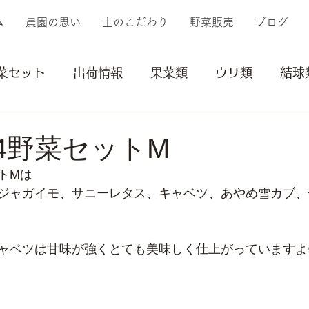
ム
農園の思い
土のこだわり
野菜販売
ブログ
菜セット
出荷情報
果菜類
ウリ類
結球
イモ類
豆類
その他
収穫
植付け
/24野菜セットM
トMは
リー
苗
ジャガイモ、サニーレタス、キャベツ、あやめ雪カブ、
ャベツは甘味が強くとても美味しく仕上がっていますよ