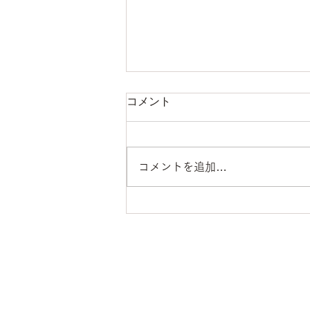
コメント
コメントを追加…
2026/6/19(金)野菜セットM
あらちゃんファーム
​広島県東広島市西条町下