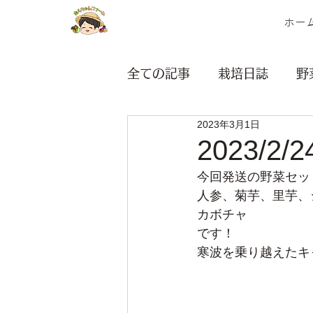
ホー
全ての記事
栽培日誌
野
2023年3月1日
茎・ネギ類
根菜類
2023/2
今回発送の野菜セッ
マルシェ
無題のカテゴ
人参、菊芋、里芋、
カボチャ
です！
寒波を乗り越えたキ