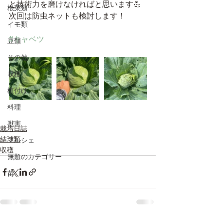
と技術力を磨けなければと思います💪
根菜類
次回は防虫ネットも検討します！
イモ類
#キャベツ
豆類
その他
収穫
植付け
料理
獣害
栽培日誌
結球類
マルシェ
収穫
無題のカテゴリー
苗