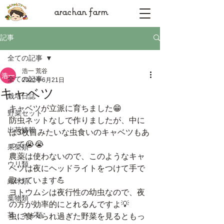
arachan farm
記事
全ての記事
浩一 荒谷
全ての記事
2022年6月21日
キャベツ
栽培日誌
キャベツが立派に育ちました😁
野菜セット
防虫ネットなしで作りましたが、中に
出荷情報
は3枚目みたいな虫食いのキャベツもあ
って😭😭
果菜類
農薬は使わないので、このようなキャ
ウリ類
ベツは夜にヘッドライトをつけて手で
取っています💪
結球類
ヨトウムシは夜行性の幼虫なので、夜
葉物類
の方が効率的にとれるんですよ💡
茎・ネギ類
虫に食べられ過ぎた野菜を見るともっ