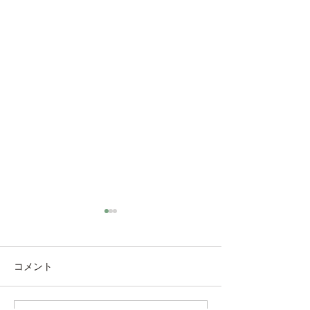
コメント
トウモロコシ収