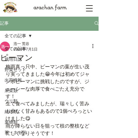
arachan farm
記事
全ての記事
浩一 荒谷
全ての記事
2024年7月1日
ピーマン
栽培日誌
梅雨真っ只中、ピーマンの葉が生い茂
野菜セット
り実ってきました😁今年は初めてジャ
出荷情報
ンボピーマンに挑戦したのですが、ジ
ューシーな肉厚で食べごたえ充分で
果菜類
す！
ウリ類
生で食べてみましたが、瑞々しく苦み
も少なく甘みもあるので1個ぺろっとい
結球類
けました😋
葉物類
雨が降らない日を狙って枝の整枝など
茎・ネギ類
忙しくなりそうです！