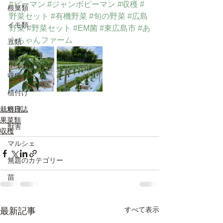
#ピーマン
#ジャンボピーマン
#収穫
#
根菜類
野菜セット
#有機野菜
#旬の野菜
#広島
イモ類
野菜
#野菜セット
#EM菌
#東広島市
#あ
らちゃんファーム
豆類
その他
収穫
植付け
栽培日誌
料理
果菜類
獣害
収穫
マルシェ
無題のカテゴリー
苗
すべて表示
最新記事