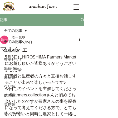
arachan farm
記事
全ての記事
浩一 荒谷
全ての記事
2021年5月5日
マルシェ
栽培日誌
5月3日にHIROSHIMA Farmers Market
野菜セット
にお越し頂いた皆様ありがとうござい
出荷情報
ました😁
消費者と生産者の方々と直接お話しす
果菜類
ることが出来て楽しかったです♪
ウリ類
今回このイベントを主催してくださっ
た@farmers.collectionさんと初めてお
結球類
会いしたのですが農家さんの事を親身
葉物類
になって考えてくださる方で、とても
茎・ネギ類
ありがたいと同時に農家として一緒に