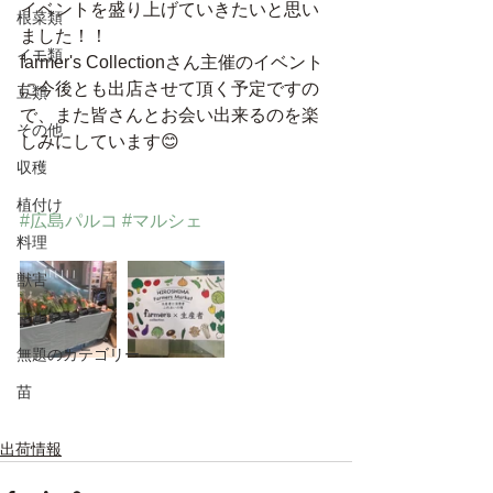
イベントを盛り上げていきたいと思い
根菜類
ました！！
イモ類
farmer's Collectionさん主催のイベント
に今後とも出店させて頂く予定ですの
豆類
で、また皆さんとお会い出来るのを楽
その他
しみにしています😊
収穫
植付け
#広島パルコ
#マルシェ
料理
獣害
マルシェ
無題のカテゴリー
苗
出荷情報