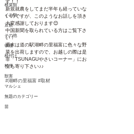
す！！
根菜類
新規就農をしてまだ半年も経っていな
イモ類
いのですが、このようなお話しを頂き
大変感謝しております😊
豆類
中国新聞を取られている方はご覧下さ
その他
い！
週末は道の駅湖畔の里福富に色々な野
収穫
菜を出荷しますので、お越しの際は是
植付け
非「TSUNAGUやさいコーナー」にお
料理
立ち寄り下さい♪♪
獣害
#湖畔の里福富
#取材
マルシェ
無題のカテゴリー
苗