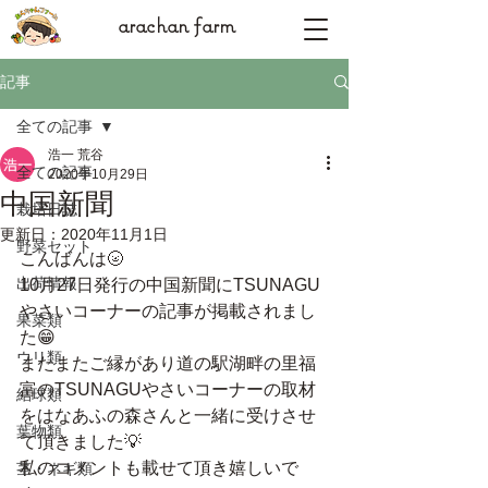
arachan farm
記事
全ての記事
浩一 荒谷
全ての記事
2020年10月29日
中国新聞
栽培日誌
更新日：
2020年11月1日
野菜セット
こんばんは🌝
出荷情報
10月27日発行の中国新聞にTSUNAGU
やさいコーナーの記事が掲載されまし
果菜類
た😁
ウリ類
またまたご縁があり道の駅湖畔の里福
富のTSUNAGUやさいコーナーの取材
結球類
をはなあふの森さんと一緒に受けさせ
葉物類
て頂きました💡
私のコメントも載せて頂き嬉しいで
茎・ネギ類