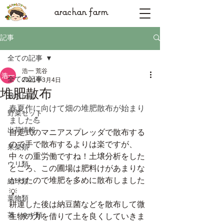
arachan farm
記事
全ての記事
浩一 荒谷
全ての記事
2021年3月4日
堆肥散布
栽培日誌
春夏作に向けて畑の堆肥散布が始まり
野菜セット
ました💪
出荷情報
自走式のマニアスプレッダで散布する
ので手で散布するよりは楽ですが、
果菜類
中々の重労働ですね！土壌分析をした
ウリ類
ところ、この圃場は肥料けがあまりな
かったので堆肥を多めに散布しました
結球類
💡
葉物類
耕運した後は納豆菌などを散布して微
茎・ネギ類
生物の力を借りて土を良くしていきま