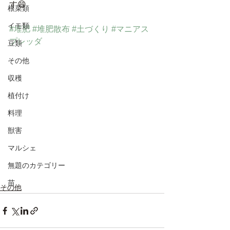
す😄
根菜類
イモ類
#堆肥
#堆肥散布
#土づくり
#マニアス
プレッダ
豆類
その他
収穫
植付け
料理
獣害
マルシェ
無題のカテゴリー
苗
その他