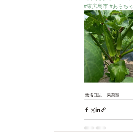
#東広島市
#あらち
栽培日誌
果菜類