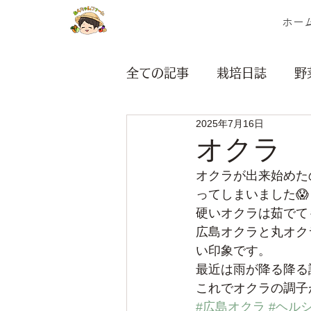
ホー
全ての記事
栽培日誌
野
2025年7月16日
茎・ネギ類
根菜類
オクラ
オクラが出来始めた
マルシェ
無題のカテゴ
ってしまいました😱
硬いオクラは茹でて
広島オクラと丸オク
い印象です。
最近は雨が降る降る
これでオクラの調子
#広島オクラ
#ヘル