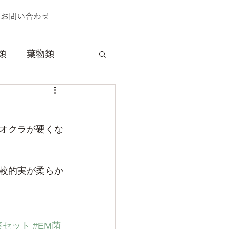
お問い合わせ
類
葉物類
料理
獣害
オクラが硬くな
較的実が柔らか
菜セット
#EM菌