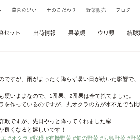
ム
農園の思い
土のこだわり
野菜販売
ブログ
菜セット
出荷情報
果菜類
ウリ類
結球
イモ類
豆類
その他
収穫
植付け
のですが、雨がまったく降らず暑い日が続いた影響で、
リー
苗
も硬いままなので、1番果、2番果は全て捨てました。
ラを作っているのですが、丸オクラの方が水不足でも比
詐欺ですが、先日やっと降ってくれました😁
が良くなると嬉しいです！
シエ
#オクラ
#収穫
#有機野菜
#旬の野菜
#広島野菜
#野