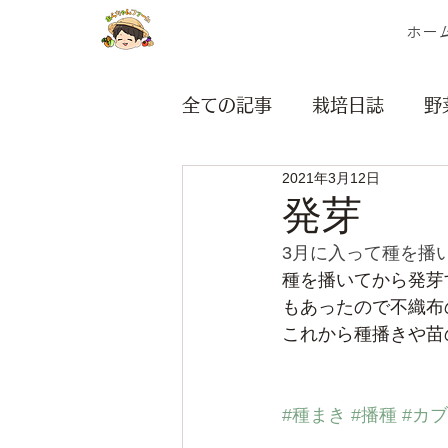
ホー
全ての記事
栽培日誌
野
2021年3月12日
茎・ネギ類
根菜類
発芽
3月に入って種を播
マルシェ
無題のカテゴ
種を播いてから発芽
もあったので不織布
これから種播きや苗
#種まき
#播種
#カブ