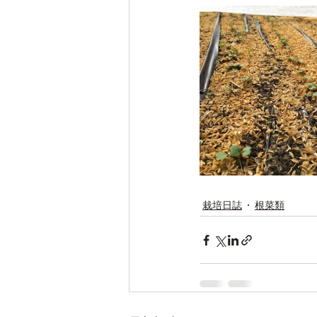
栽培日誌
根菜類