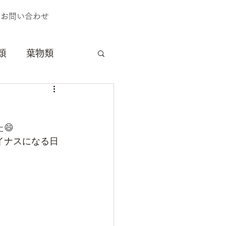
お問い合わせ
類
葉物類
料理
獣害
😄
イナスになる日