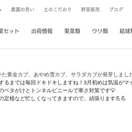
ム
農園の思い
土のこだわり
野菜販売
ブログ
菜セット
出荷情報
果菜類
ウリ類
結球
イモ類
豆類
その他
収穫
植付け
いた黄金カブ、あやめ雪カブ、サラダカブが発芽しました
リー
苗
するまでは毎回ドキドキしますね！3月初めは気温がマ
のベタがけとトンネルビニールで寒さ対策です💡
の定植など忙しくなってきますので、頑張ります💪💪